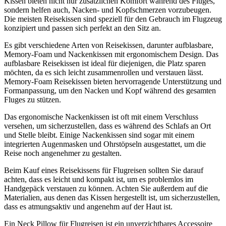
Kissen bieten nicht nur zusätzlichen Komfort während des Fluges,
sondern helfen auch, Nacken- und Kopfschmerzen vorzubeugen.
Die meisten Reisekissen sind speziell für den Gebrauch im Flugzeug
konzipiert und passen sich perfekt an den Sitz an.
Es gibt verschiedene Arten von Reisekissen, darunter aufblasbare,
Memory-Foam und Nackenkissen mit ergonomischem Design. Das
aufblasbare Reisekissen ist ideal für diejenigen, die Platz sparen
möchten, da es sich leicht zusammenrollen und verstauen lässt.
Memory-Foam Reisekissen bieten hervorragende Unterstützung und
Formanpassung, um den Nacken und Kopf während des gesamten
Fluges zu stützen.
Das ergonomische Nackenkissen ist oft mit einem Verschluss
versehen, um sicherzustellen, dass es während des Schlafs an Ort
und Stelle bleibt. Einige Nackenkissen sind sogar mit einem
integrierten Augenmasken und Ohrstöpseln ausgestattet, um die
Reise noch angenehmer zu gestalten.
Beim Kauf eines Reisekissens für Flugreisen sollten Sie darauf
achten, dass es leicht und kompakt ist, um es problemlos im
Handgepäck verstauen zu können. Achten Sie außerdem auf die
Materialien, aus denen das Kissen hergestellt ist, um sicherzustellen,
dass es atmungsaktiv und angenehm auf der Haut ist.
Ein Neck Pillow für Flugreisen ist ein unverzichtbares Accessoire