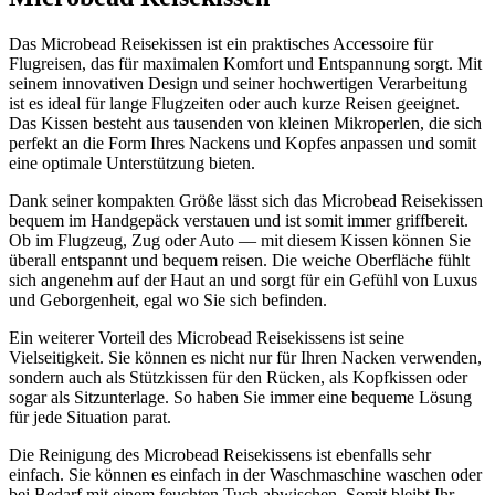
Das Microbead Reisekissen ist ein praktisches Accessoire für
Flugreisen, das für maximalen Komfort und Entspannung sorgt. Mit
seinem innovativen Design und seiner hochwertigen Verarbeitung
ist es ideal für lange Flugzeiten oder auch kurze Reisen geeignet.
Das Kissen besteht aus tausenden von kleinen Mikroperlen, die sich
perfekt an die Form Ihres Nackens und Kopfes anpassen und somit
eine optimale Unterstützung bieten.
Dank seiner kompakten Größe lässt sich das Microbead Reisekissen
bequem im Handgepäck verstauen und ist somit immer griffbereit.
Ob im Flugzeug, Zug oder Auto — mit diesem Kissen können Sie
überall entspannt und bequem reisen. Die weiche Oberfläche fühlt
sich angenehm auf der Haut an und sorgt für ein Gefühl von Luxus
und Geborgenheit, egal wo Sie sich befinden.
Ein weiterer Vorteil des Microbead Reisekissens ist seine
Vielseitigkeit. Sie können es nicht nur für Ihren Nacken verwenden,
sondern auch als Stützkissen für den Rücken, als Kopfkissen oder
sogar als Sitzunterlage. So haben Sie immer eine bequeme Lösung
für jede Situation parat.
Die Reinigung des Microbead Reisekissens ist ebenfalls sehr
einfach. Sie können es einfach in der Waschmaschine waschen oder
bei Bedarf mit einem feuchten Tuch abwischen. Somit bleibt Ihr