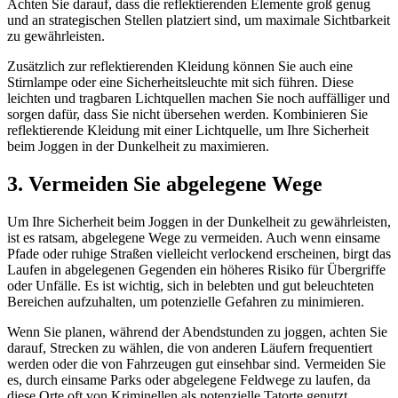
Achten Sie darauf, dass die reflektierenden Elemente groß genug
und an strategischen Stellen platziert sind, um maximale Sichtbarkeit
zu gewährleisten.
Zusätzlich zur reflektierenden Kleidung können Sie auch eine
Stirnlampe oder eine Sicherheitsleuchte mit sich führen. Diese
leichten und tragbaren Lichtquellen machen Sie noch auffälliger und
sorgen dafür, dass Sie nicht übersehen werden. Kombinieren Sie
reflektierende Kleidung mit einer Lichtquelle, um Ihre Sicherheit
beim Joggen in der Dunkelheit zu maximieren.
3. Vermeiden Sie abgelegene Wege
Um Ihre Sicherheit beim Joggen in der Dunkelheit zu gewährleisten,
ist es ratsam, abgelegene Wege zu vermeiden. Auch wenn einsame
Pfade oder ruhige Straßen vielleicht verlockend erscheinen, birgt das
Laufen in abgelegenen Gegenden ein höheres Risiko für Übergriffe
oder Unfälle. Es ist wichtig, sich in belebten und gut beleuchteten
Bereichen aufzuhalten, um potenzielle Gefahren zu minimieren.
Wenn Sie planen, während der Abendstunden zu joggen, achten Sie
darauf, Strecken zu wählen, die von anderen Läufern frequentiert
werden oder die von Fahrzeugen gut einsehbar sind. Vermeiden Sie
es, durch einsame Parks oder abgelegene Feldwege zu laufen, da
diese Orte oft von Kriminellen als potenzielle Tatorte genutzt