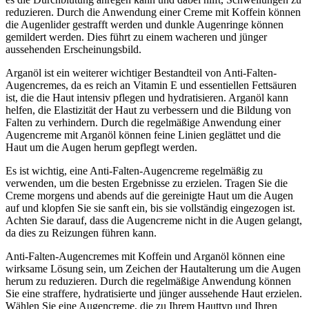
reduzieren. Durch die Anwendung einer Creme mit Koffein können
die Augenlider gestrafft werden und dunkle Augenringe können
gemildert werden. Dies führt zu einem wacheren und jünger
aussehenden Erscheinungsbild.
Arganöl ist ein weiterer wichtiger Bestandteil von Anti-Falten-
Augencremes, da es reich an Vitamin E und essentiellen Fettsäuren
ist, die die Haut intensiv pflegen und hydratisieren. Arganöl kann
helfen, die Elastizität der Haut zu verbessern und die Bildung von
Falten zu verhindern. Durch die regelmäßige Anwendung einer
Augencreme mit Arganöl können feine Linien geglättet und die
Haut um die Augen herum gepflegt werden.
Es ist wichtig, eine Anti-Falten-Augencreme regelmäßig zu
verwenden, um die besten Ergebnisse zu erzielen. Tragen Sie die
Creme morgens und abends auf die gereinigte Haut um die Augen
auf und klopfen Sie sie sanft ein, bis sie vollständig eingezogen ist.
Achten Sie darauf, dass die Augencreme nicht in die Augen gelangt,
da dies zu Reizungen führen kann.
Anti-Falten-Augencremes mit Koffein und Arganöl können eine
wirksame Lösung sein, um Zeichen der Hautalterung um die Augen
herum zu reduzieren. Durch die regelmäßige Anwendung können
Sie eine straffere, hydratisierte und jünger aussehende Haut erzielen.
Wählen Sie eine Augencreme, die zu Ihrem Hauttyp und Ihren