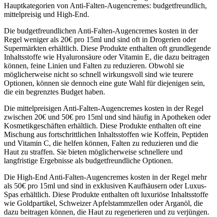
Hauptkategorien von Anti-Falten-Augencremes: budgetfreundlich,
mittelpreisig und High-End.
Die budgetfreundlichen Anti-Falten-Augencremes kosten in der
Regel weniger als 20€ pro 15ml und sind oft in Drogerien oder
Supermärkten erhältlich. Diese Produkte enthalten oft grundlegende
Inhaltsstoffe wie Hyaluronsäure oder Vitamin E, die dazu beitragen
können, feine Linien und Falten zu reduzieren. Obwohl sie
möglicherweise nicht so schnell wirkungsvoll sind wie teurere
Optionen, können sie dennoch eine gute Wahl für diejenigen sein,
die ein begrenztes Budget haben.
Die mittelpreisigen Anti-Falten-Augencremes kosten in der Regel
zwischen 20€ und 50€ pro 15ml und sind häufig in Apotheken oder
Kosmetikgeschäften erhältlich. Diese Produkte enthalten oft eine
Mischung aus fortschrittlichen Inhaltsstoffen wie Koffein, Peptiden
und Vitamin C, die helfen können, Falten zu reduzieren und die
Haut zu straffen. Sie bieten möglicherweise schnellere und
langfristige Ergebnisse als budgetfreundliche Optionen.
Die High-End Anti-Falten-Augencremes kosten in der Regel mehr
als 50€ pro 15ml und sind in exklusiven Kaufhäusern oder Luxus-
Spas erhältlich. Diese Produkte enthalten oft luxuriöse Inhaltsstoffe
wie Goldpartikel, Schweizer Apfelstammzellen oder Arganöl, die
dazu beitragen können, die Haut zu regenerieren und zu verjüngen.